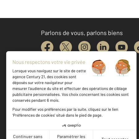
Parlons de vous, parlons biens
Votre agence est notée
Achat
Vente
9,4
/
10