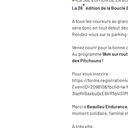
e
La 36
édition de la Boucle 
A tous les coureurs au grand
sera donc en tout début dé
Rendez-vous sur le parking
Venez courir pour la bonne c
Au programme
9km sur rou
des Pitchouns !
Pour vous inscrire :
https://forms.registration
EventID=209810&fbclid=I
3IazRrBaxbuQxE6lrRfq4lS
Merci à
Beaulieu Endurance, 
moment solidaire, familial et
A très vite.