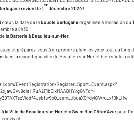
er
Berlugane revient le 1
décembre 2024 !
 cœur, la date de la
Boucle Berlugane
organisée à l'occasion du
cembre à 8h30.
 de
la Batterie à Beaulieu-sur-Mer.
ause et préparez-vous à en prendre plein les yeux tout au long d
te
dans la magnifique ville de Beaulieu sur Mer et bien sûr la trad
4all.com/EventRegistration/Register_Sport_Event.aspx?
wY2xjawGVv9dleHRuA2FlbQIxMAABHYxgGVFdY-
1My29TAXTezVlodf4Jsbfw9pQ_aem_JbuaXGYdyIGWru_xf0kLHw
à la Ville de Beaulieu-sur-Mer et à Swim Run Côted'Azur
pour l’o
 convivial !